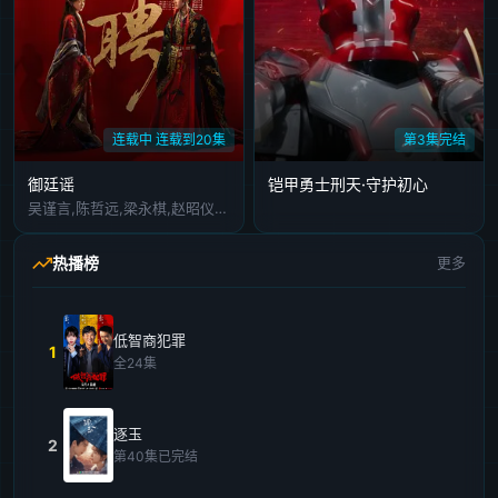
连载中 连载到20集
第3集完结
御廷谣
铠甲勇士刑天·守护初心
吴谨言,陈哲远,梁永棋,赵昭仪,张南,郭品超,盛一伦,吴岱融,黄祖鑫,宋麒
热播榜
更多
低智商犯罪
1
全24集
逐玉
2
第40集已完结