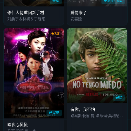
全集
更新至04集
修仙大佬重回新手村
爱情来了
刘晨宇＆林初＆宁晓阳
安喜延
7.8
完结
有你，我不怕
已完结
路易斯·阿伯提,法蒂玛·莫利纳,吉拉·埃斯卡雷加,胡伯托·巴斯托,Leidi Gutierrez.
暗夜心慌慌
马可,梁超,刘一含