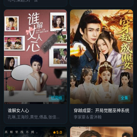
已完结
全集
谁解女人心
穿越成婴：开局觉醒巫神系统
孔琳,王海珍,黄觉,傅晶,张佳宁,潘虹,元秋,吴元俊,汤镇业,方安娜,李泽锋,周璞
李家豪＆雷沐翰
5.0