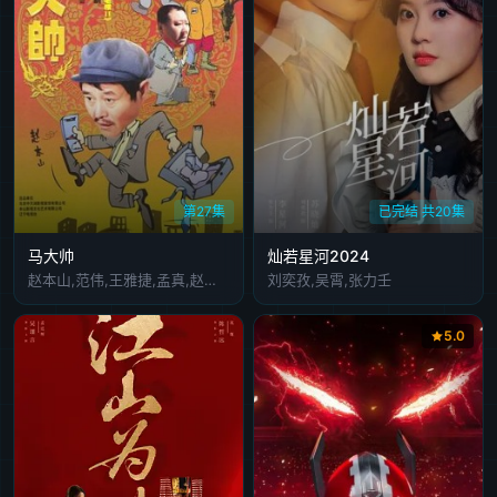
第27集
已完结 共20集
马大帅
灿若星河2024
赵本山,范伟,王雅捷,孟真,赵钢,高明娥,曹佳睿
刘奕孜,吴霄,张力壬
5.0