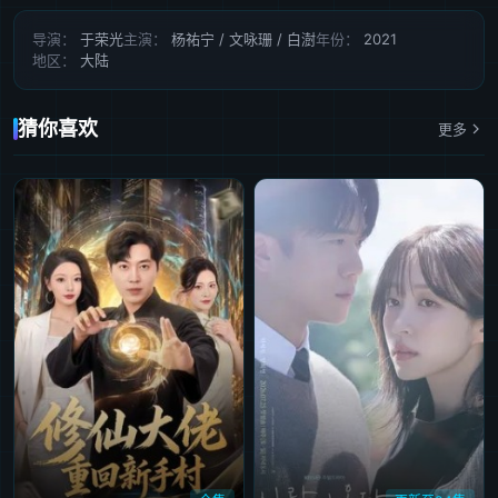
第41集
第42集
第43集
第44集
第45集
导演：
于荣光
主演：
杨祐宁 / 文咏珊 / 白澍
年份：
2021
地区：
大陆
第46集
第47集
第48集
第49集
第50集完结
猜你喜欢
更多