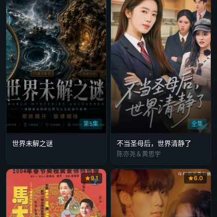
第5集
全集
世界未解之谜
不当圣母后，世界清静了
陈亦尧＆黄思宇
9.1
6.0