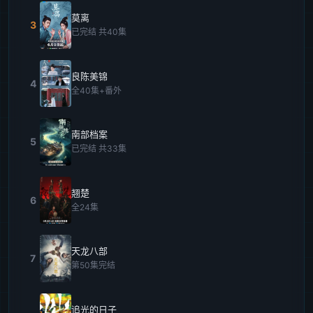
莫离
3
已完结 共40集
良陈美锦
4
全40集+番外
南部档案
5
已完结 共33集
翘楚
6
全24集
天龙八部
7
第50集完结
追光的日子