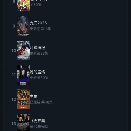
8
全30集
九门2026
9
更新至第18集
月鳞绮纪
10
更新第29集
她的盛焰
11
更新第30集
主角
12
已完结 共48集
飞虎神鹰
13
第42集完结