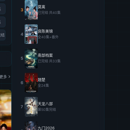
莫离
集
3
已完结 共40集
集
良陈美锦
4
完结
全40集+番外
南部档案
5
已完结 共33集
更多
翘楚
6
全24集
天龙八部
7
第50集完结
九门2026