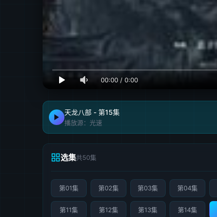
00:00
/
0:00
天龙八部 - 第15集
播放源：光速
选集
共50集
第01集
第02集
第03集
第04集
第11集
第12集
第13集
第14集