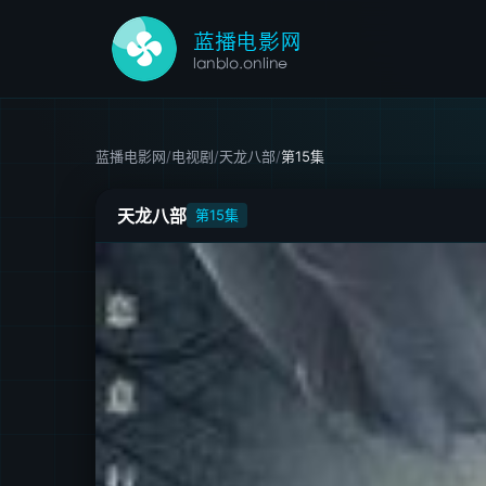
蓝播电影网
/
电视剧
/
天龙八部
/
第15集
天龙八部
第15集