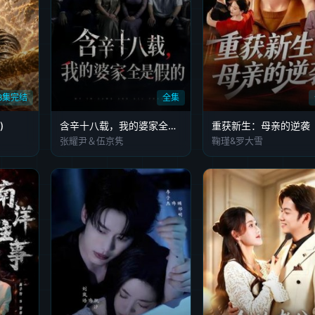
8集完结
全集
)
含辛十八载，我的婆家全是假的
重获新生：母亲的逆袭
张耀尹＆伍京隽
鞠瑾&罗大雪