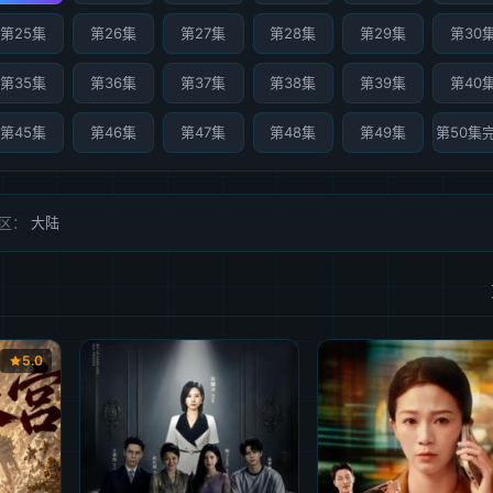
第25集
第26集
第27集
第28集
第29集
第30
第35集
第36集
第37集
第38集
第39集
第40
第45集
第46集
第47集
第48集
第49集
第50集
区：
大陆
5.0