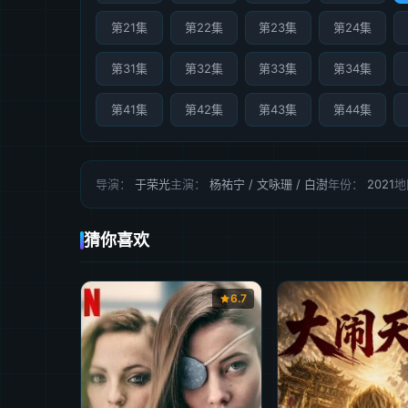
第21集
第22集
第23集
第24集
第31集
第32集
第33集
第34集
第41集
第42集
第43集
第44集
导演：
于荣光
主演：
杨祐宁 / 文咏珊 / 白澍
年份：
2021
地
猜你喜欢
6.7