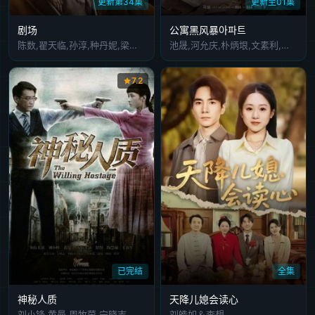
更新第34集
更新至01集
剧场
公寓黑风暴아파트
陈数,翟天临,孙淳,种丹妮,梁丽,鲍大志,师悦玲,崔新琴,霍璇,常汝言,李悦然,张宁益,孙浩浩,李明震,李涓,上白,邢城,刘秀芝,周荣,胡嘉轩,吴济如,邱浩,冯丹菊,于翔,徐艺芳,郭沫,刘乃强,翟晓鸣,邓钢,王涵,麻骏,李德龙,鲁莽,牟芮,白鹭,孔明,胡姐,麻雅娜
池晟,河允庆,朴炳垠,文素利,郑顺元,黄熙,金泽
7.2
已完结
全集
神秘人质
天降儿媳会读心
刘小锋,黄曼,周牧茵,宁晓志,程煜,陶慧敏,郝率,赵荀,杨舒
刘皓如＆李想