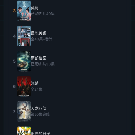
莫离
3
已完结 共40集
良陈美锦
4
全40集+番外
南部档案
5
已完结 共33集
翘楚
6
全24集
天龙八部
7
第50集完结
追光的日子