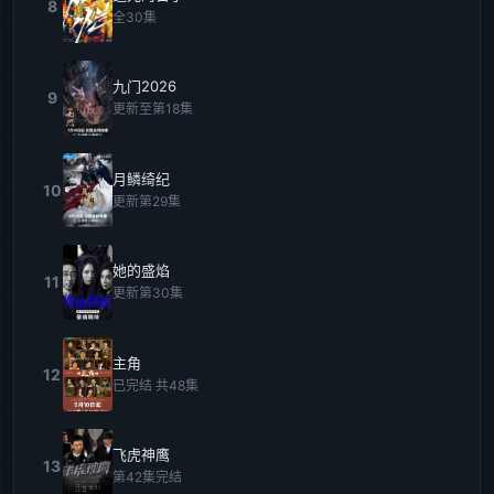
8
全30集
九门2026
9
更新至第18集
月鳞绮纪
10
更新第29集
她的盛焰
11
更新第30集
主角
12
已完结 共48集
飞虎神鹰
13
第42集完结