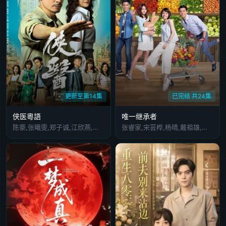
更新至第14集
已完结 共24集
侠医粵語
唯一继承者
陈豪,张曦雯,郑子诚,江欣燕,丁子朗,冯皓扬,谭凯琪,刘佩玥,陈嘉辉,黎燕珊,郭柏妍,马贯东,卢宛茵,张武孝,林映辉,程可为,林溥来,黄婧灵,林家乐,钟翠诗,陈力行,蔡伟韬,林夕童,罗皓谊,黄键丰,刘俊亨,苏丽明,冯子亮,卢映彤,叶进康
张睿家,宋芸桦,杨晴,戴祖雄,余妮