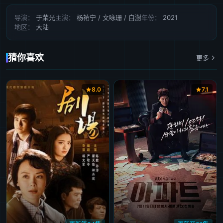
第41集
第42集
第43集
第44集
第45集
导演：
于荣光
主演：
杨祐宁 / 文咏珊 / 白澍
年份：
2021
地区：
大陆
第46集
第47集
第48集
第49集
第50集完结
猜你喜欢
更多
8.0
7.1