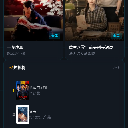
全集
全集
一梦成真
重生八零：前夫别来沾边
赵菲＆钟俞
陆天玮＆马紫璇
热播榜
更多
低智商犯罪
1
全24集
逐玉
2
第40集已完结