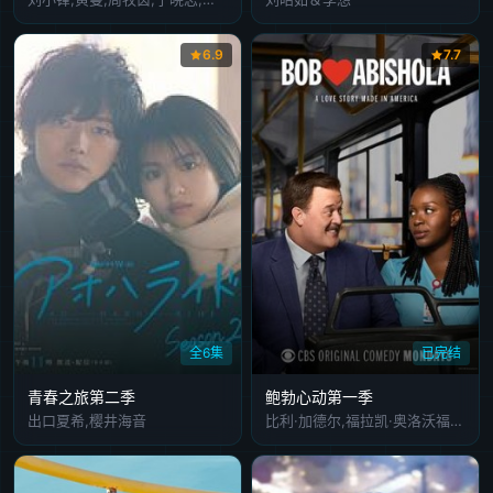
6.9
7.7
全6集
已完结
青春之旅第二季
鲍勃心动第一季
出口夏希,樱井海音
比利·加德尔,福拉凯·奥洛沃福耶库,克斯汀·埃伯索尔,马特·琼斯,玛莉贝丝·梦露,维尔内·沃特森-约翰逊,Shola Adewusi,巴里·沙巴卡·亨利,Travis Wolfe,Jr.,吉娜·亚谢尔