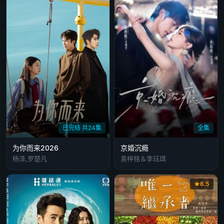
已完结 共24集
全集
为你而来2026
京婚沉瘾
杨泽,罗楚凡
袁梓铭＆李珏琪
6.5