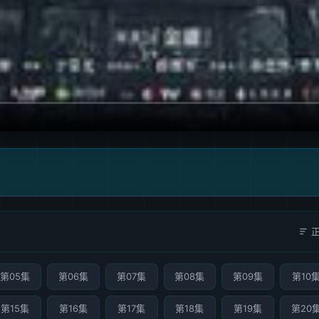
第05集
第06集
第07集
第08集
第09集
第10
第15集
第16集
第17集
第18集
第19集
第20