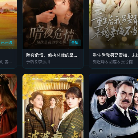
已完结
全集
暗夜危情，偏执总裁的掌心娇
王雷,颜丙燕,李乃文,胡明,姜冠南,苏青,张嘉益,丁勇岱,马少骅,张志坚
予黎＆李乐川
刘煜烨＆胡蝶＆张兮樾