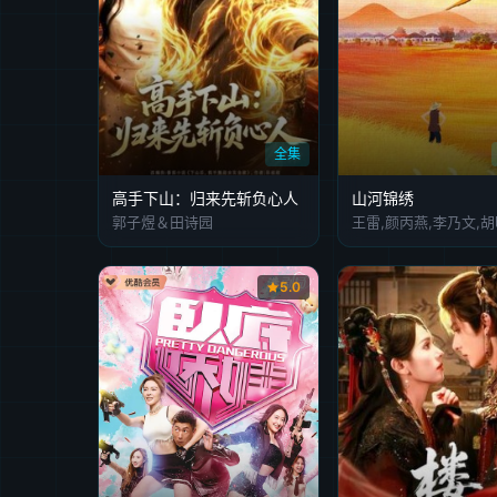
全集
高手下山：归来先斩负心人
山河锦绣
郭子煜＆田诗园
5.0