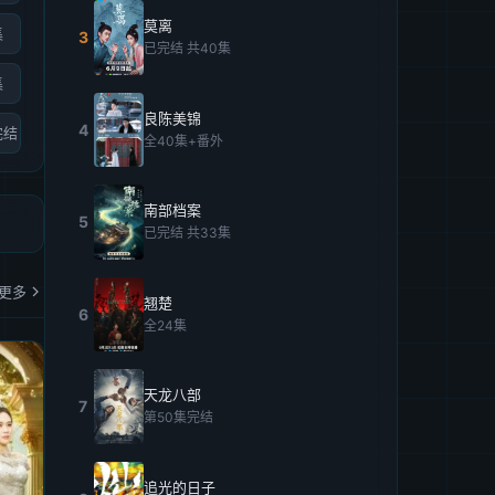
莫离
集
3
已完结 共40集
集
良陈美锦
4
完结
全40集+番外
南部档案
5
已完结 共33集
更多
翘楚
6
全24集
天龙八部
7
第50集完结
追光的日子