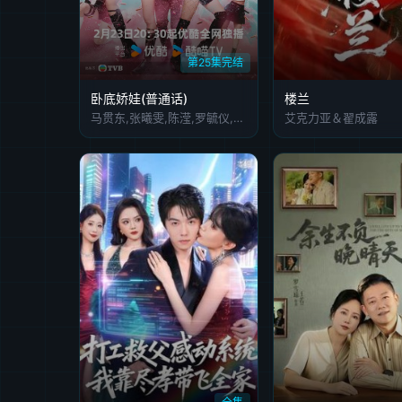
第25集完结
卧底娇娃(普通话)
楼兰
马贯东,张曦雯,陈滢,罗毓仪,黄子恒,邵美琪,黄子雄,杜燕歌,关礼杰,李海铜,张武孝,白彪,韦家雄,涂毓麟,关曜儁,吴子冲,钟柔美,刘展霆,潘芳芳,邓永健,邬嘉骏,梁荺苓,庄易羚,姚宏远,刘嘉琪,林浩文,王致迪,洪曼芹,叶凯茵,彭怀安,潘志文,李家鼎,王绮琴,苏恩磁,周百恩,谢采芝,林夕童
艾克力亚＆翟成露