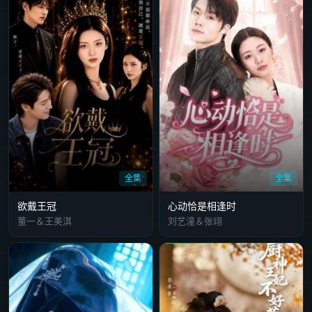
全集
全集
欲戴王冠
心动恰是相逢时
董一＆王美淇
刘艺潼＆张翊