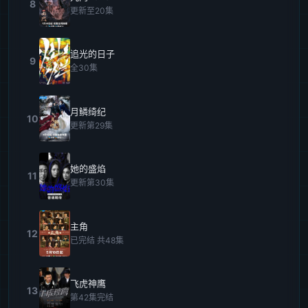
8
更新至20集
追光的日子
9
全30集
月鳞绮纪
10
更新第29集
她的盛焰
11
更新第30集
主角
12
已完结 共48集
飞虎神鹰
13
第42集完结