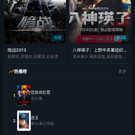
完结
第4集
暗战2013
八神瑛子：上野中央署组织犯罪对策课八神瑛子
郭昊伦,邓丽欣,孙鹏滨,纪永清
黑木美沙,每熊克哉,高良健吾,池内博之,小岛健,藤木直人,奥田瑛二
热播榜
更多
低智商犯罪
1
全24集
逐玉
2
第40集已完结