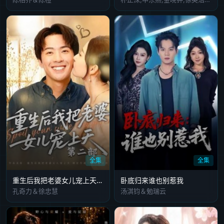
全集
全集
重生后我把老婆女儿宠上天第2部
卧底归来谁也别惹我
孔奇力＆徐忠慧
汤淇钧＆勉瑞云