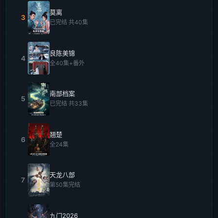
莫离
3
已完结 共40集
良陈美锦
4
全40集+番外
南部档案
5
已完结 共33集
翘楚
6
全24集
天龙八部
7
第50集完结
九门2026