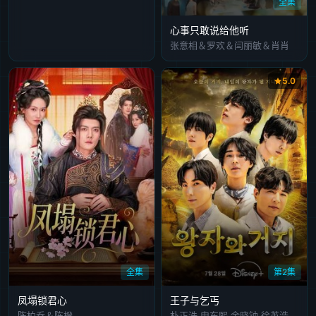
全集
心事只敢说给他听
张意相＆罗欢＆闫丽敏＆肖肖
5.0
全集
第2集
凤塌锁君心
王子与乞丐
陈柏乔＆陈橙
朴正洙,申东熙,金晓钟,徐英浩,金曜汉