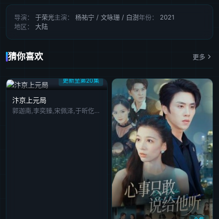
第41集
第42集
第43集
第44集
第45集
导演：
于荣光
主演：
杨祐宁 / 文咏珊 / 白澍
年份：
2021
地区：
大陆
第46集
第47集
第48集
第49集
第50集完结
猜你喜欢
更多
更新至第20集
汴京上元局
郭迦南,李奕臻,宋佩泽,于昕仡,苏宇航,宗峰岩,岳冬峰,王子龙,白啸华,郭若涵,艾寒燕,王金浩,朱雅婷