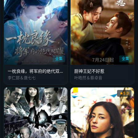
全集
全集
一枕良缘，将军府的绝代双丫鬟
厨神王妃不好惹
李仁郅＆唐七七
叶皓然＆蔡卓音
5.0