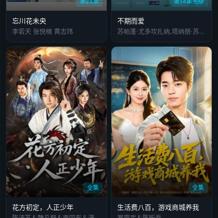
第24集
第14集完结
忘川花未央
不期而爱
李若天 张悦楠 黄志玮
苏帕蓬·尤多坎扎纳,塔纳朋·苏库潘塔纳汕,皮拉维·塔奇沙鹏,拉塔维·吉沃叻拉,西瓦·詹隆库,南思睿,吉拉提·彭马尼,纳帕·纳·拉侬
全集
全集
花方初定，人正少年
生活费八百，游戏商城养我
陈沛苏＆魏凡舒＆李同东＆满柠溪＆鲍琳
罗豪宇＆陈昕乔