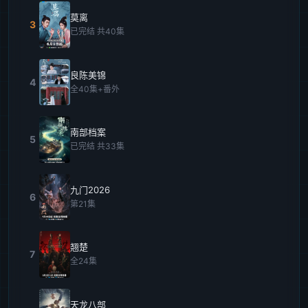
莫离
3
已完结 共40集
良陈美锦
4
全40集+番外
南部档案
5
已完结 共33集
九门2026
6
第21集
翘楚
7
全24集
天龙八部