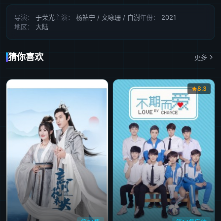
第41集
第42集
第43集
第44集
第45集
导演：
于荣光
主演：
杨祐宁 / 文咏珊 / 白澍
年份：
2021
地区：
大陆
第46集
第47集
第48集
第49集
第50集完结
猜你喜欢
更多
8.3