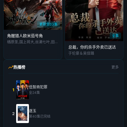
更新至03集
角醒猎人欧米茄号角
全集
楢原圣,国上将大,丝濑七叶,田鹤翔吾,小西咏斗,光宗薰,桜庭大翔,三浦舞华,加藤清史郎,长田光平,潘惠美
总裁，你的杀手外卖已送达
于伦豪＆吴佳璐
热播榜
更多
低智商犯罪
1
全24集
逐玉
2
第40集已完结