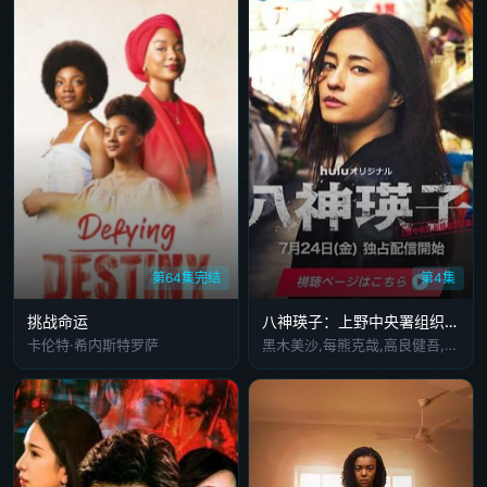
第64集完结
第4集
挑战命运
八神瑛子：上野中央署组织犯罪对策课
卡伦特·希内斯特罗萨
黑木美沙,每熊克哉,高良健吾,池内博之,小岛健,藤木直人,奥田瑛二