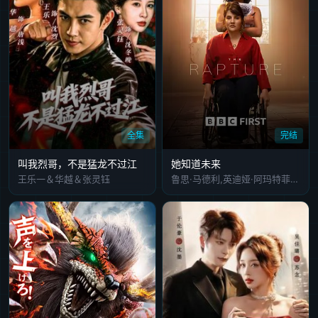
全集
完结
叫我烈哥，不是猛龙不过江
她知道未来
王乐一＆华越＆张灵钰
鲁思·马德利,英迪娅·阿玛特菲奥,山姆·哈兹尔丁,杰克·法辛,伊万·瑞恩,西耶娜·凯利,鲁思·琼斯