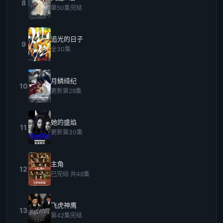
8
第50集完结
追光的日子
9
全30集
月鳞绮纪
10
更新第29集
她的盛焰
11
更新第30集
主角
12
已完结 共48集
飞虎神鹰
13
第42集完结