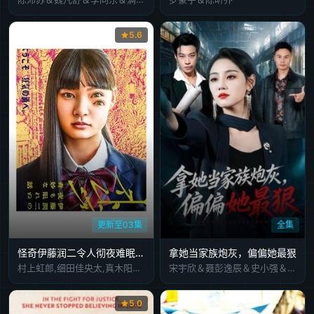
5.6
更新至03集
全集
怪奇伊藤润二令人彻夜难眠的奇异故事
拿她当家族炮灰，偏偏她最狠
村上虹郎,细田佳央太,真木阳子,圆井湾,坂元爱登,石原良纯,杉田雷麟,中村里帆,樋口日奈,山崎七海,齐藤渚,斋藤润,恒松祐里
宋宇欣＆聂彭逸辰＆史小强＆王梓橙
5.0