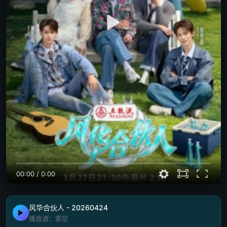
00:00
/
0:00
风华合伙人 - 20260424
播放源：索尼