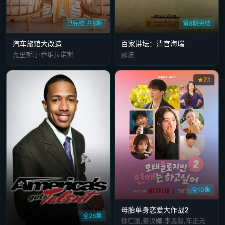
已完结 共6期
第8期完结
汽车旅馆大改造
百家讲坛：清官海瑞
克里斯汀·乔维拉诺斯
郦波
7.1
全10集
母胎单身恋爱大作战2
全26集
徐仁国,姜汉娜,李恩智,车正元