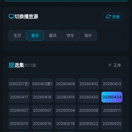
切换播放源
测速
无尽
索尼
暴风
快车
淘片
选集
共23集
正序
20260327先导
20260403第1期
20260406
20260410
20260413
20260417
20260418
20260419
20260420
20260424
20260427
20260501
20260504
20260508
20260511
20260515
20260516
20260518
20260522
20260525