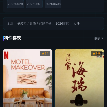
20260529
20260601
20260608
主演：
吴彦祖 / 井胧 / 代旭
年份：
2026
地区：
大陆
猜你喜欢
更多
6.1
8.9