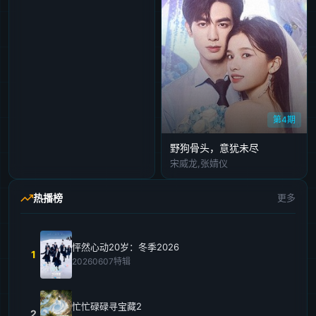
第4期
野狗骨头，意犹未尽
宋威龙,张婧仪
热播榜
更多
怦然心动20岁：冬季2026
1
20260607特辑
忙忙碌碌寻宝藏2
2