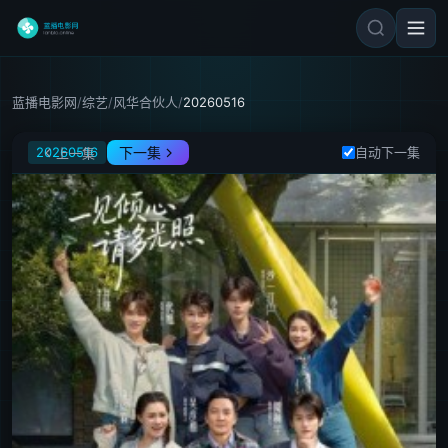
蓝播电影网
/
综艺
/
风华合伙人
/
20260516
风华合伙人
20260516
下一集
自动下一集
上一集