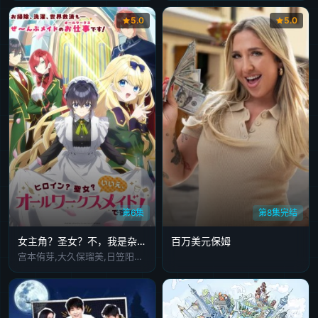
5.0
5.0
第6集
第8集完结
女主角？圣女？不，我是杂役女仆(自豪)！
百万美元保姆
宫本侑芽,大久保瑠美,日笠阳子,天崎滉平,小野友树,堀江瞬,仲村宗悟