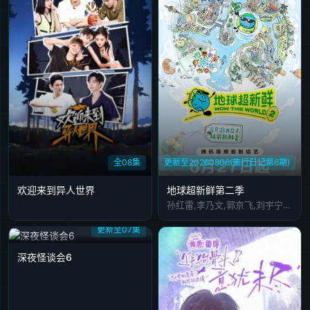
全08集
更新至20260806(旅行日记第6期)
欢迎来到异人世界
地球超新鲜第二季
孙红雷,李乃文,郭京飞,刘宇宁,龚俊,陈星旭,王玉雯,林一
更新至07集
深夜怪谈会6