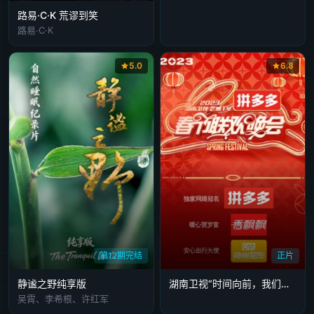
路易·C·K 荒谬到笑
路易·C·K
5.0
6.8
第12期完结
正片
静谧之野纯享版
湖南卫视“时间向前，我们向上”2023年春节联欢晚会
吴霄、李希根、许红军