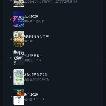
20260804忙里偷闲录：王安宇田曦薇共创
乘风2026
3
乘风舞台全纪录
哈哈哈哈哈第二季
4
第11期下
种地吧第四季
5
加更版第12期
地球超新鲜第2季
6
更新至20260801期
歌手2026
7
超前营业第14期