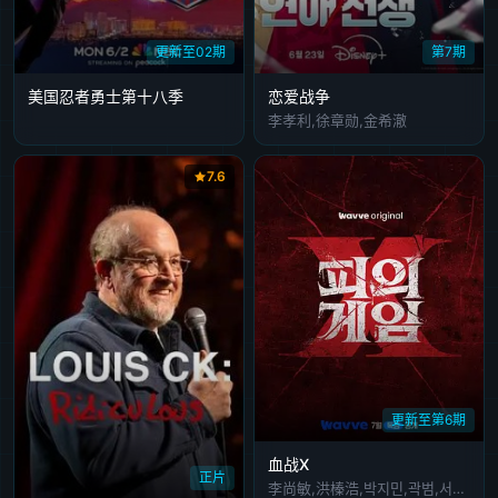
更新至02期
第7期
美国忍者勇士第十八季
恋爱战争
李孝利,徐章勋,金希澈
7.6
更新至第6期
血战X
正片
李尚敏,洪榛浩,박지민,곽범,서출구,하승진