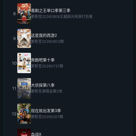
喜剧之王单口季第三季
8
更新至20260806王越高光纯享打包看
这是我的西游2
9
更新至20260803期
奔跑吧第十季
10
更新至20260731期
大侦探第八季
11
更新至演唱会第2场
现在就出发第3季
12
更新至20260201期
血战X