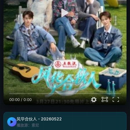
00:00
/
0:00
风华合伙人 - 20260522
播放源：索尼