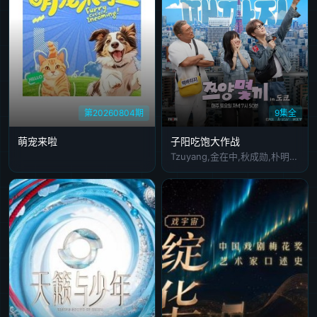
第20260804期
9集全
萌宠来啦
子阳吃饱大作战
Tzuyang,金在中,秋成勋,朴明秀,郑俊河,崔洪万,金光奎