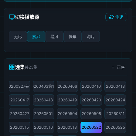
切换播放源
测速
无尽
索尼
暴风
快车
淘片
选集
共23集
正序
20260327先导
20260403第1期
20260406
20260410
20260413
20260417
20260418
20260419
20260420
20260424
20260427
20260501
20260504
20260508
20260511
20260515
20260516
20260518
20260522
20260525