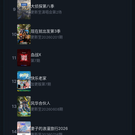
大侦探第八季
9
更新至演唱会第2场
现在就出发第3季
10
更新至20260201期
血战X
11
第7期
快乐老家
12
加更版第7期
风华合伙人
13
更新至20260608期
妻子的浪漫旅行2026
14
更新至20260716期