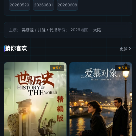
20260529
20260601
20260608
主演：
吴彦祖 / 井胧 / 代旭
年份：
2026
地区：
大陆
猜你喜欢
更多
5.0
5.0