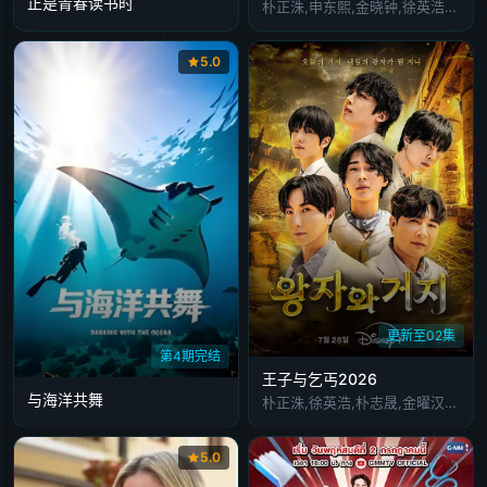
正是青春读书时
朴正洙,申东熙,金晓钟,徐英浩,金曜汉,朴志晟
5.0
更新至02集
第4期完结
王子与乞丐2026
与海洋共舞
朴正洙,徐英浩,朴志晟,金曜汉,申东熙
5.0