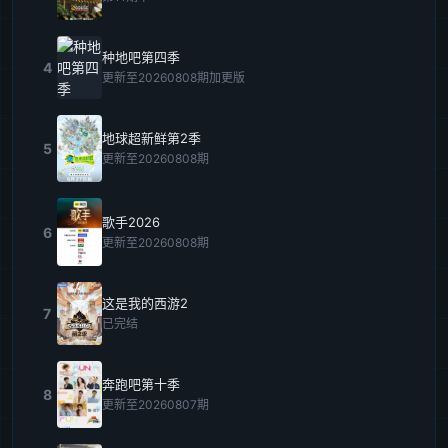
种地吧第四季
4
更新至20260808期加更版
地球超新鲜第2季
5
更新至20260808期
歌手2026
6
更新至20260808期
这是我的西游2
7
已完结
奔跑吧第十季
8
更新至20260807期