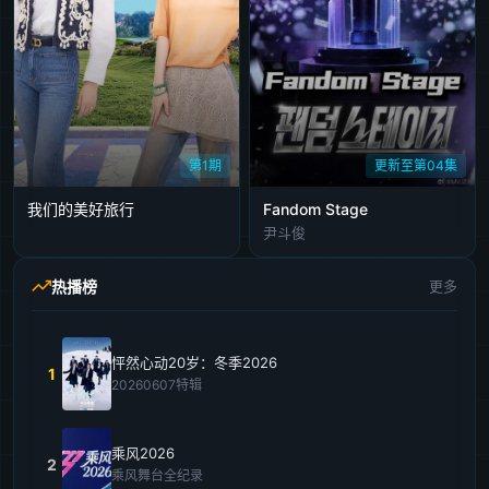
第1期
更新至第04集
我们的美好旅行
Fandom Stage
尹斗俊
热播榜
更多
怦然心动20岁：冬季2026
1
20260607特辑
乘风2026
2
乘风舞台全纪录