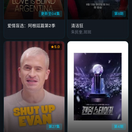
更新至04集
第8期
爱情盲选：阿根廷篇第2季
清洁狂
朱民奎,斑斑
5.0
第27集
第4期