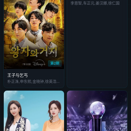
李恩智,车正元,姜汉娜,徐仁国
第2期
王子与乞丐
朴正洙,申东熙,金晓钟,徐英浩,金曜汉,朴志晟