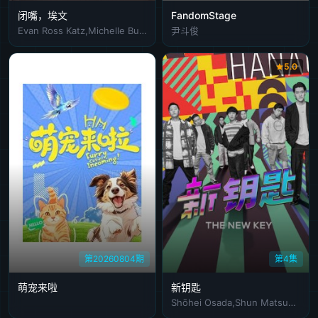
闭嘴，埃文
FandomStage
Evan Ross Katz,Michelle Buteau,Rachel Bloom
尹斗俊
5.0
第20260804期
第4集
萌宠来啦
新钥匙
Shōhei Osada,Shun Matsuo,Soshina