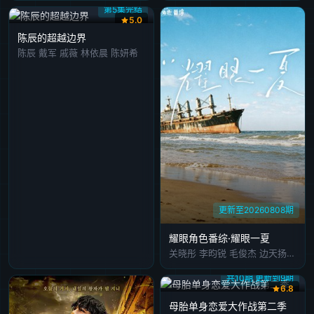
第5集完结
5.0
陈辰的超越边界
陈辰 戴军 戚薇 林依晨 陈妍希
更新至20260808期
耀眼角色番综·耀眼一夏
关晓彤 李昀锐 毛俊杰 边天扬 王翰闻 高秋梓
共10期 更新到9期
6.8
母胎单身恋爱大作战第二季