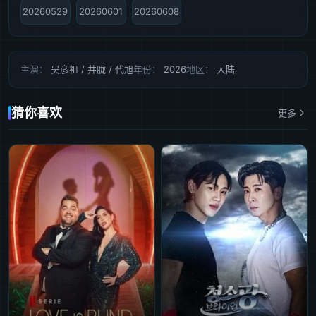
20260529
20260601
20260608
主演：
吴彦祖 / 井胧 / 代旭
年份：
2026
地区：
大陆
猜你喜欢
更多