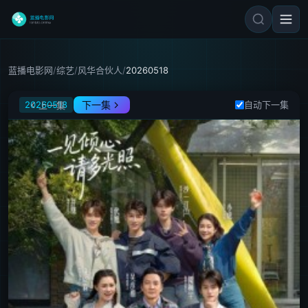
蓝播电影网
/
综艺
/
风华合伙人
/
20260518
风华合伙人
20260518
下一集
自动下一集
上一集