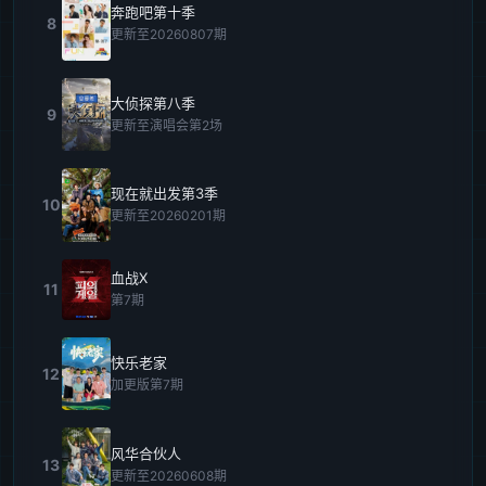
奔跑吧第十季
8
更新至20260807期
大侦探第八季
9
更新至演唱会第2场
现在就出发第3季
10
更新至20260201期
血战X
11
第7期
快乐老家
12
加更版第7期
风华合伙人
13
更新至20260608期