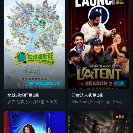
5.0
更新至20260805期
第2期
地球超新鲜第2季
印度达人秀第2季
郭京飞,李乃文,孙红雷,王玉雯,陈星旭,刘宇宁,林一,龚俊
Alia Bhatt,Balraj Singh Ghai,Samay Raina
5.0