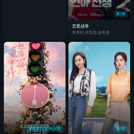
第7期
恋爱战争
李孝利,徐章勋,金希澈
更新至20260806期
第1期