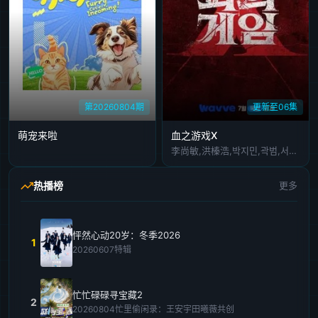
第20260804期
更新至06集
萌宠来啦
血之游戏X
李尚敏,洪榛浩,박지민,곽범,서출구,하승진
热播榜
更多
怦然心动20岁：冬季2026
1
20260607特辑
忙忙碌碌寻宝藏2
2
20260804忙里偷闲录：王安宇田曦薇共创