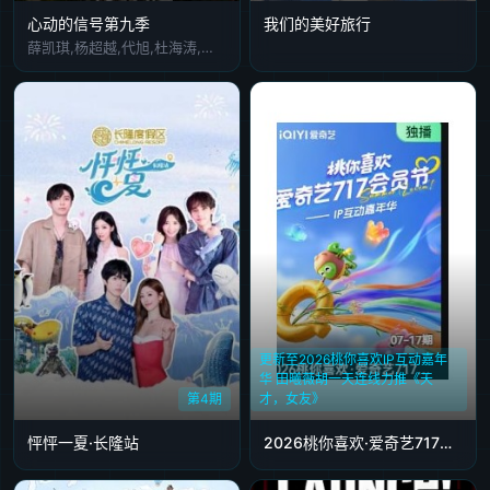
心动的信号第九季
我们的美好旅行
薛凯琪,杨超越,代旭,杜海涛,张纯烨
更新至2026桃你喜欢IP互动嘉年
华 田曦薇胡一天连线力推《天
第4期
才，女友》
怦怦一夏·长隆站
2026桃你喜欢·爱奇艺717会员节——IP互动嘉年华