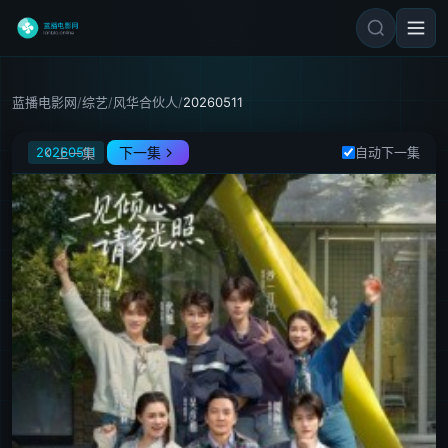
蓝播电影网
/
综艺
/
风华合伙人
/
20260511
风华合伙人
20260511
下一集
自动下一集
上一集