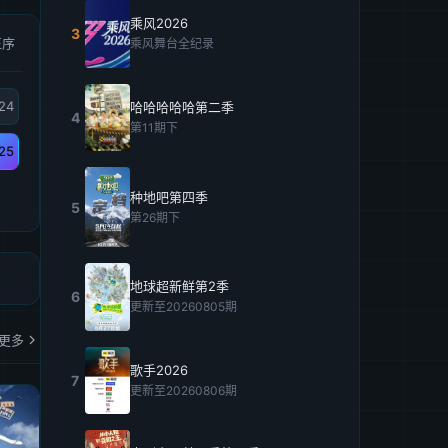
乘风2026
3
正序
乘风舞台全纪录
24
哈哈哈哈哈第二季
4
第11期下
25
种地吧第四季
5
第26期下
地球超新鲜第2季
6
更新至20260805期
更多
歌手2026
7
更新至20260806期