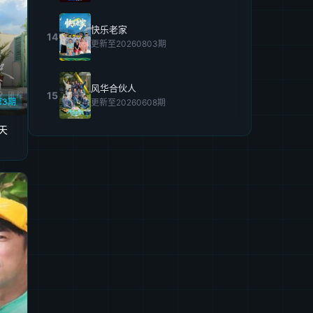
快乐老家
14
更新至20260803期
风华合伙人
15
第3期
更新至20260608期
天