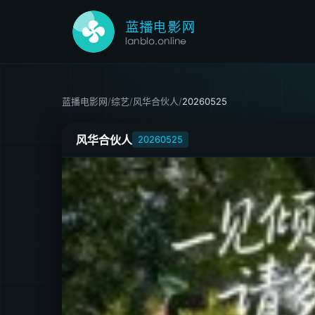
蓝播电影网
/
综艺
/
风华合伙人
/
20260525
风华合伙人
20260525