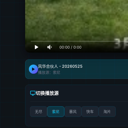
00:00
/
0:00
风华合伙人 - 20260525
播放源：索尼
切换播放源
无尽
索尼
暴风
快车
淘片