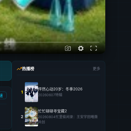
热播榜
更多
怦然心动20岁：冬季2026
1
20260607特辑
速
忙忙碌碌寻宝藏2
2
20260804忙里偷闲录：王安宇田曦薇
共创