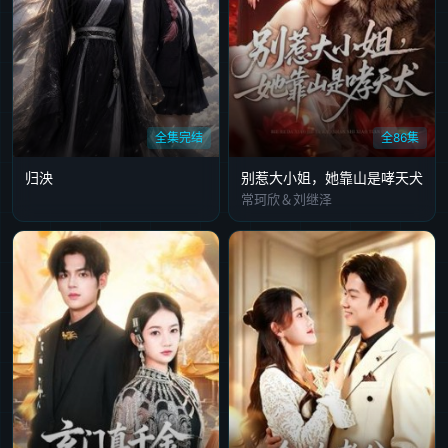
全集完结
全86集
归泱
别惹大小姐，她靠山是哮天犬
常珂欣＆刘继泽