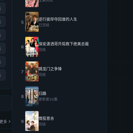
全集完结
集
逆行彼岸夺回谁的人生
集
5
已完结
集
保安潇洒哥开局救下绝美总裁
6
集
完结
集
跳龙门之争锋
7
完结
集
归路
8
更新第30集
情投意合
9
更多
完结