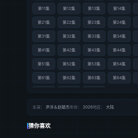
第11集
第12集
第13集
第14集
第21集
第22集
第23集
第24集
第31集
第32集
第33集
第34集
第41集
第42集
第43集
第44集
第51集
第52集
第53集
第54集
第61集
第62集
第63集
第64集
第71集
第72集
第73集
主演：
尹洋＆赵毓杰
年份：
2026
地区：
大陆
猜你喜欢