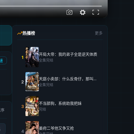
热播榜
更多
开局大帝：我的弟子全是逆天体质
1
全集完结
速
天庭小卖部：什么反骨仔，那叫打工仔！
2
全集完结
不当舔狗，系统助我把妹
3
完结
正序
姜府二爷他又争又抢
集
4