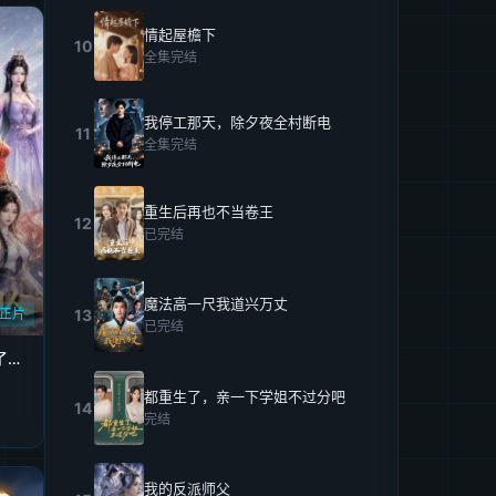
情起屋檐下
10
全集完结
我停工那天，除夕夜全村断电
11
全集完结
重生后再也不当卷王
12
已完结
魔法高一尺我道兴万丈
13
正片
已完结
绝情师尊，女帝们哭成了泪人第二季
都重生了，亲一下学姐不过分吧
14
完结
我的反派师父