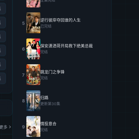
全集完结
集
逆行彼岸夺回谁的人生
集
5
已完结
集
保安潇洒哥开局救下绝美总裁
6
集
完结
集
跳龙门之争锋
7
完结
集
归路
8
更新第30集
情投意合
9
更多
完结