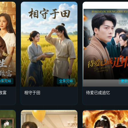
71集完结
全集完结
更新
致富
相守于田
待爱已成追忆