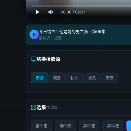
00:00
/
02:27
冬日情书：他是她的男主角 - 第05集
播放源：极速
切换播放源
极速
索尼
快车
暴风
无尽
选集
共73集
第01集
第02集
第03集
第04集