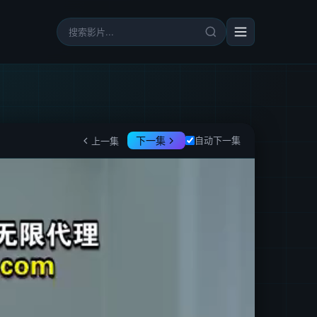
下一集
自动下一集
上一集