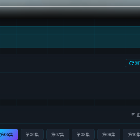
测
第05集
第06集
第07集
第08集
第09集
第10