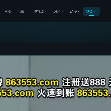
首页
电影
电视剧
综艺
动漫
短剧