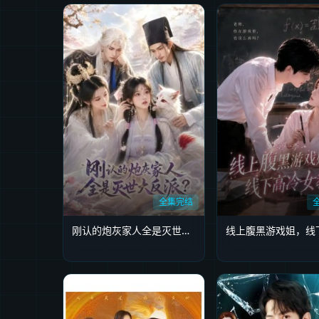
全集完结
刚认的炮灰家人全是灭世大反派？