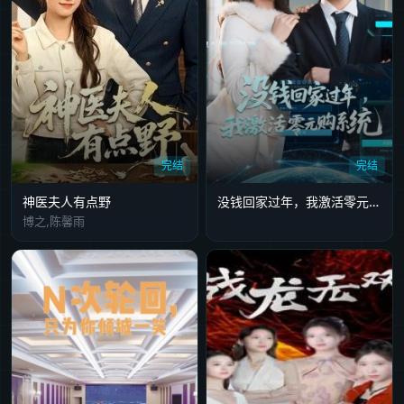
完结
完结
神医夫人有点野
没钱回家过年，我激活零元购系统
博之,陈馨雨