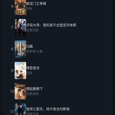
跳龙门之争锋
6
完结
开局大帝：我的弟子全是逆天体质
7
全集完结
归路
8
更新第30集
情投意合
9
完结
情起屋檐下
10
全集完结
我停工那天，除夕夜全村断电
11
全集完结