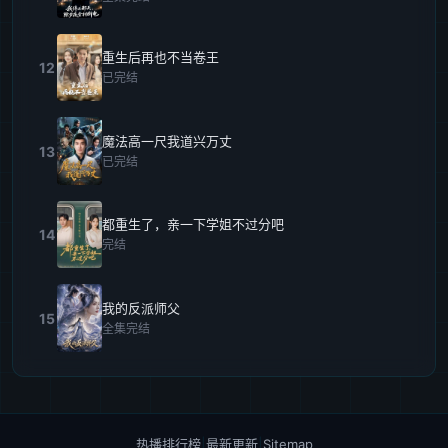
重生后再也不当卷王
12
已完结
魔法高一尺我道兴万丈
13
已完结
都重生了，亲一下学姐不过分吧
14
完结
我的反派师父
15
全集完结
热播排行榜
|
最新更新
|
Sitemap