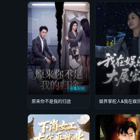
全集完结
原来你不是我的归途