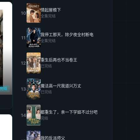
情起屋檐下
10
全集完结
我停工那天，除夕夜全村断电
11
全集完结
重生后再也不当卷王
12
已完结
魔法高一尺我道兴万丈
13
完结
已完结
都重生了，亲一下学姐不过分吧
14
完结
我的反派师父