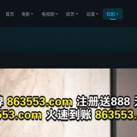
首页
电影
电视剧
综艺
动漫
短剧