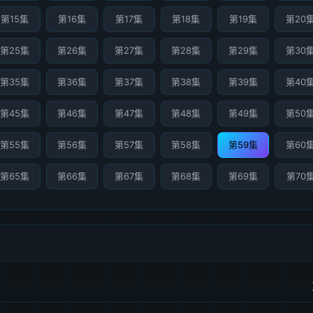
第15集
第16集
第17集
第18集
第19集
第20
第25集
第26集
第27集
第28集
第29集
第30
第35集
第36集
第37集
第38集
第39集
第40
第45集
第46集
第47集
第48集
第49集
第50
第55集
第56集
第57集
第58集
第59集
第60
第65集
第66集
第67集
第68集
第69集
第70