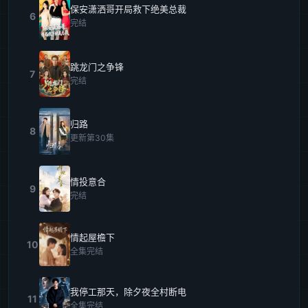
保安潇洒哥开局救下绝美总裁
6
完结
跳龙门之争锋
7
完结
归路
8
更新第30集
情投意合
9
完结
情起屋檐下
10
全集完结
我停工那天，除夕夜全村断电
11
全集完结