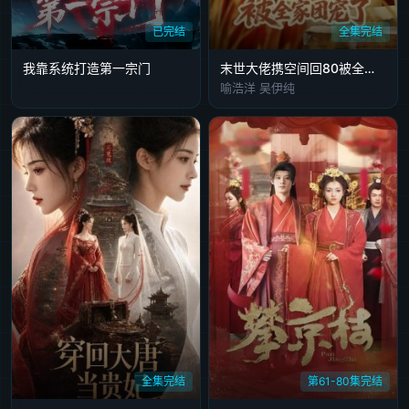
已完结
全集完结
我靠系统打造第一宗门
末世大佬携空间回80被全家团宠了，穿八零：末世辣媳有空间
喻浩洋 吴伊纯
全集完结
第61-80集完结