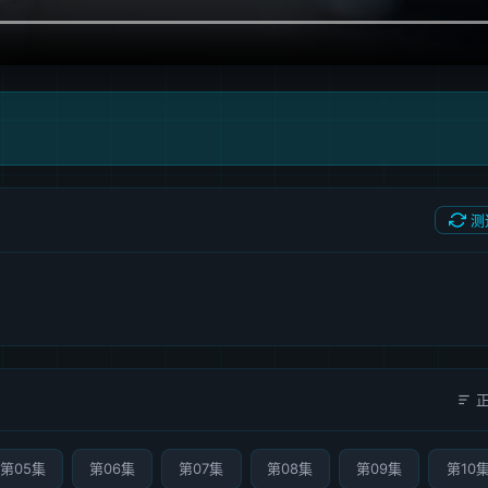
测
第05集
第06集
第07集
第08集
第09集
第10