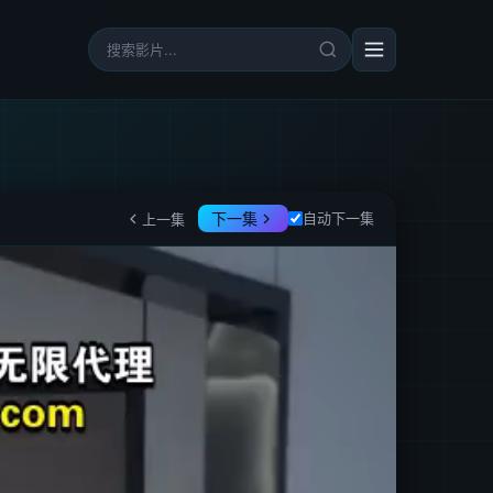
下一集
自动下一集
上一集