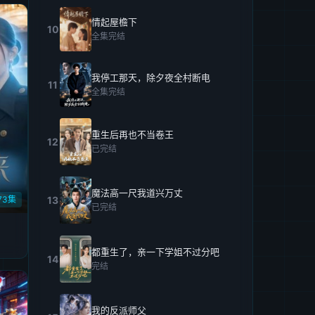
情起屋檐下
10
全集完结
我停工那天，除夕夜全村断电
11
全集完结
重生后再也不当卷王
12
已完结
魔法高一尺我道兴万丈
13
73集
已完结
都重生了，亲一下学姐不过分吧
14
完结
我的反派师父