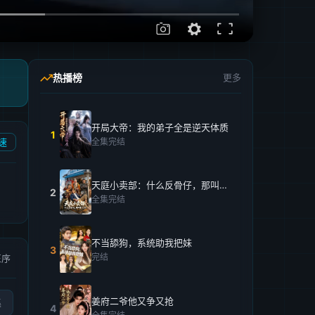
热播榜
更多
开局大帝：我的弟子全是逆天体质
1
全集完结
速
天庭小卖部：什么反骨仔，那叫打工仔！
2
全集完结
不当舔狗，系统助我把妹
3
完结
正序
姜府二爷他又争又抢
集
4