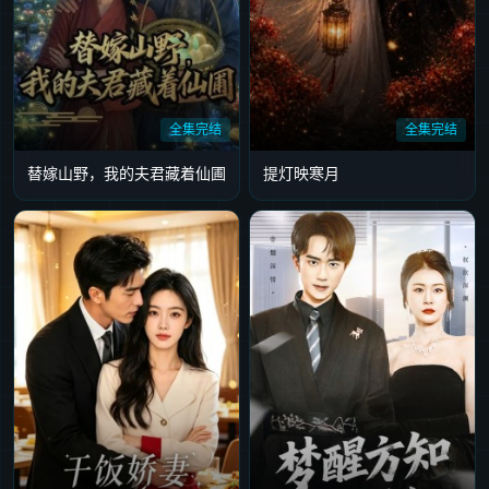
全集完结
全集完结
替嫁山野，我的夫君藏着仙圃
提灯映寒月