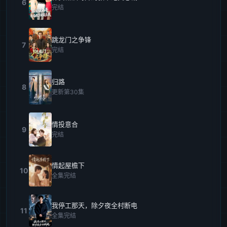
6
完结
跳龙门之争锋
7
完结
归路
8
更新第30集
情投意合
9
完结
情起屋檐下
10
全集完结
我停工那天，除夕夜全村断电
11
全集完结