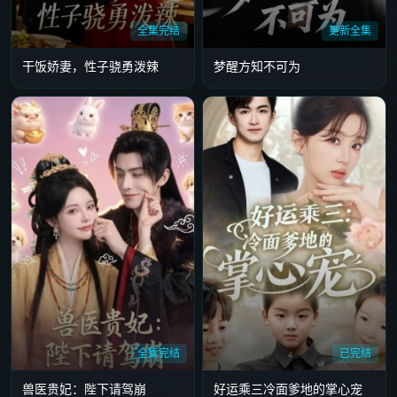
全集完结
更新全集
干饭娇妻，性子骁勇泼辣
梦醒方知不可为
全集完结
已完结
兽医贵妃：陛下请驾崩
好运乘三冷面爹地的掌心宠