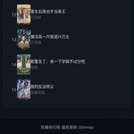
重生后再也不当卷王
12
已完结
魔法高一尺我道兴万丈
13
已完结
都重生了，亲一下学姐不过分吧
14
完结
我的反派师父
15
全集完结
热播排行榜
|
最新更新
|
Sitemap