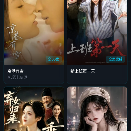
全60集
全集完结
京港有雪
新上班第一天
李璟沣,夏湉