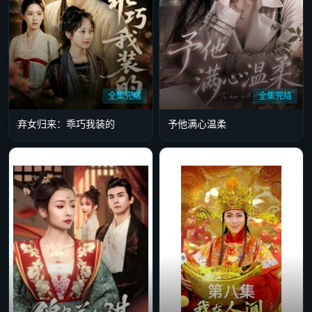
全集完结
全集完结
弃女归来：乖巧我装的
予他满心温柔