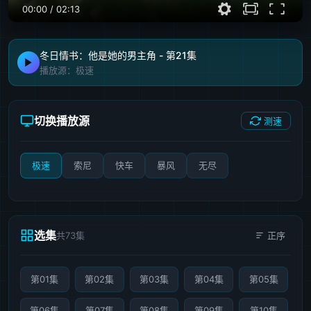
00:00
/
02:13
冬日情书：他是她的男主角 - 第21集
播放源：极速
切换播放源
测速
极速
索尼
快车
暴风
无尽
选集
共73集
正序
第01集
第02集
第03集
第04集
第05集
第06集
第07集
第08集
第09集
第10集