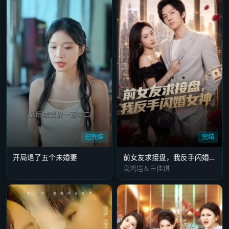
第56集
第57集
第58集
第59集
第60集
第61集
第62集
第63集
第64集
第65集
第66集
第67集
第68集
第69集
第70集
第71集
第72集
第73集
已完结
完结
开局退了五个未婚妻
前女友求接盘，我反手闪婚女神
高鸿垲＆王佳琪