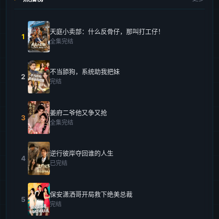
天庭小卖部：什么反骨仔，那叫打工仔！
1
全集完结
不当舔狗，系统助我把妹
2
完结
姜府二爷他又争又抢
3
全集完结
逆行彼岸夺回谁的人生
4
已完结
保安潇洒哥开局救下绝美总裁
5
完结