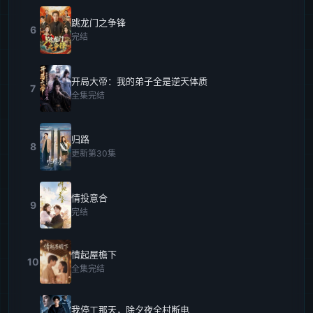
跳龙门之争锋
6
完结
开局大帝：我的弟子全是逆天体质
7
全集完结
归路
8
更新第30集
情投意合
9
完结
情起屋檐下
10
全集完结
我停工那天，除夕夜全村断电