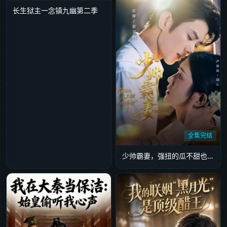
第56集
第57集
第58集
第59集
第60集
长生狱主一念镇九幽第二季
第61集
第62集
第63集
第64集
第65集
第66集
第67集
第68集
第69集
第70集
第71集
第72集
第73集
全集完结
少帅霸妻，强扭的瓜不甜也得甜