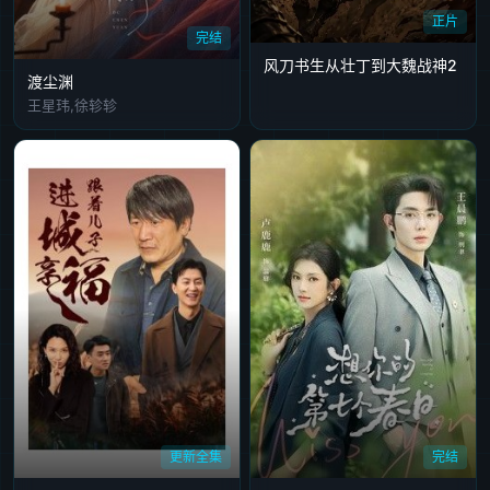
正片
完结
风刀书生从壮丁到大魏战神2
渡尘渊
王星玮,徐轸轸
更新全集
完结