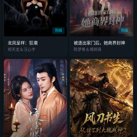
完结
完结
龙凤呈祥：狂潮
被逐出家门后，她商界封神
郑天龙＆汪心宇
陈梦希＆傅邦奇