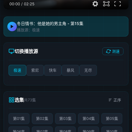
00:00
/
02:25
冬日情书：他是她的男主角 - 第15集
播放源：极速
切换播放源
测速
极速
索尼
快车
暴风
无尽
选集
共73集
正序
第01集
第02集
第03集
第04集
第05集
第06集
第07集
第08集
第09集
第10集