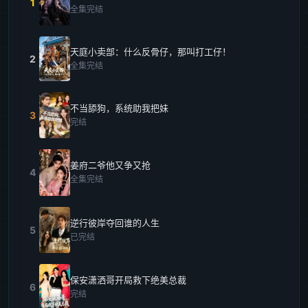
1
全集完结
天庭小卖部：什么反骨仔，那叫打工仔！
2
全集完结
不当舔狗，系统助我把妹
3
完结
姜府二爷他又争又抢
4
全集完结
逆行彼岸夺回谁的人生
5
已完结
保安潇洒哥开局救下绝美总裁
6
完结