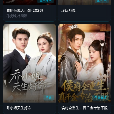
全集完结
全80集
我的倾城大小姐(2026)
玲珑战尊
孙虎城,林琦婷
全集
全集完结
乔小姐天生好命
侯府全重生，真千金专治不服