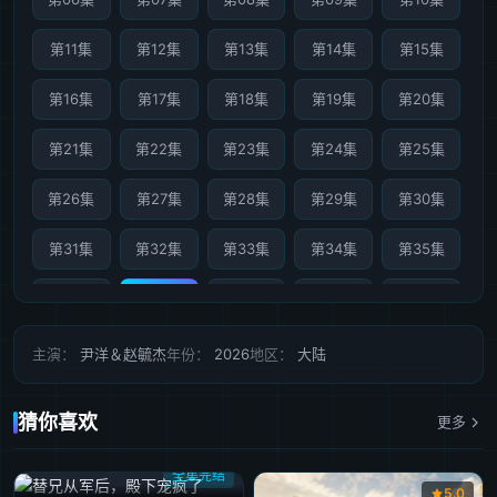
第11集
第12集
第13集
第14集
第15集
第16集
第17集
第18集
第19集
第20集
第21集
第22集
第23集
第24集
第25集
第26集
第27集
第28集
第29集
第30集
第31集
第32集
第33集
第34集
第35集
第36集
第37集
第38集
第39集
第40集
第41集
第42集
第43集
第44集
第45集
主演：
尹洋＆赵毓杰
年份：
2026
地区：
大陆
第46集
第47集
第48集
第49集
第50集
猜你喜欢
更多
第51集
第52集
第53集
第54集
第55集
全集完结
5.0