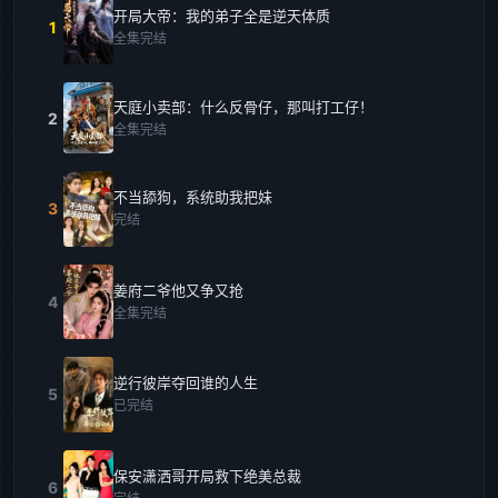
开局大帝：我的弟子全是逆天体质
1
全集完结
天庭小卖部：什么反骨仔，那叫打工仔！
2
全集完结
不当舔狗，系统助我把妹
3
完结
姜府二爷他又争又抢
4
全集完结
逆行彼岸夺回谁的人生
5
已完结
保安潇洒哥开局救下绝美总裁
6