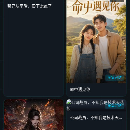
第56集
第57集
第58集
第59集
第60集
替兄从军后，殿下宠疯了
第61集
第62集
第63集
第64集
第65集
第66集
第67集
第68集
第69集
第70集
第71集
第72集
第73集
全集完结
命中遇见你
全集完结
公司裁员，不知我是技术天花板