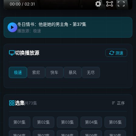
00:00
/
02:31
冬日情书：他是她的男主角 - 第37集
播放源：极速
切换播放源
测速
极速
索尼
快车
暴风
无尽
选集
共73集
正序
第01集
第02集
第03集
第04集
第05集
第06集
第07集
第08集
第09集
第10集