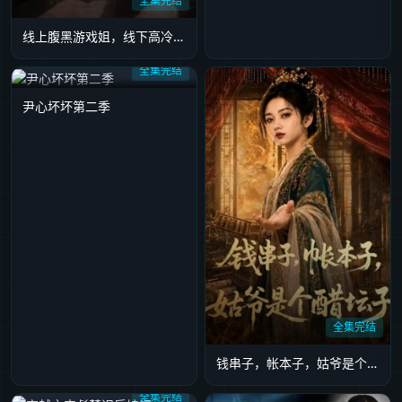
全集完结
线上腹黑游戏姐，线下高冷女教授
全集完结
尹心坏坏第二季
全集完结
钱串子，帐本子，姑爷是个醋坛子
全集完结